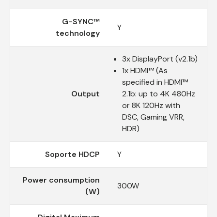
G-SYNC™
Y
technology
3x DisplayPort (v2.1b)
1x HDMI™ (As
specified in HDMI™
Output
2.1b: up to 4K 480Hz
or 8K 120Hz with
DSC, Gaming VRR,
HDR)
Soporte HDCP
Y
Power consumption
300W
(W)