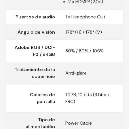
2 x HDMI™ (2.0b)
Puertos de audio
1 x Headphone Out
Ángulo de visión
178° (H) / 178° (V)
Adobe RGB / DCI-
80% / 80% / 105%
P3 / sRGB
Tratamiento de la
Anti-glare
superficie
Colores de
1.07B, 10 bits (8 bits +
pantalla
FRC)
Tipo de
Power Cable
alimentación