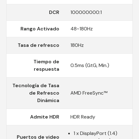
DCR
100000000:1
Rango Activado
48~180Hz
Tasa de refresco
180Hz
Tiempo de
0.5ms (GtG, Min.)
respuesta
Tecnología de Tasa
de Refresco
AMD FreeSync™
Dinámica
Admite HDR
HDR Ready
1 x DisplayPort (1.4)
Puertos de video