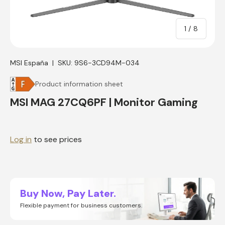
of
1
/
8
MSI España
|
SKU:
9S6-3CD94M-034
Product information sheet
MSI MAG 27CQ6PF | Monitor Gaming
Log in
to see prices
Buy Now, Pay Later.
Flexible payment for business customers.