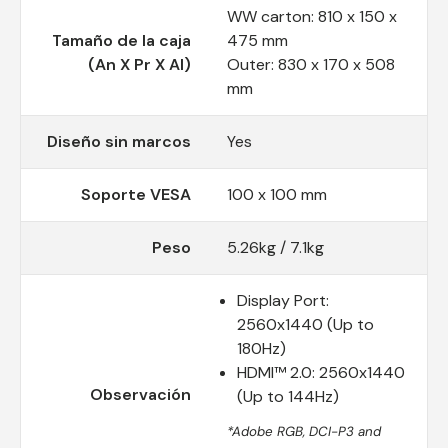
WW carton: 810 x 150 x
Tamaño de la caja
475 mm
(An X Pr X Al)
Outer: 830 x 170 x 508
mm
Diseño sin marcos
Yes
Soporte VESA
100 x 100 mm
Peso
5.26kg / 7.1kg
Display Port:
2560x1440 (Up to
180Hz)
HDMI™ 2.0: 2560x1440
Observación
(Up to 144Hz)
*Adobe RGB, DCI-P3 and