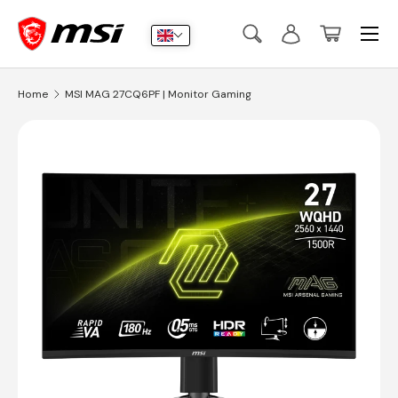
Menu
Skip to content
Search
Log in
Basket
Search
Submit
Home
MSI MAG 27CQ6PF | Monitor Gaming