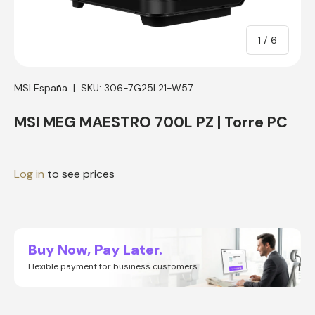
of
1
/
6
MSI España
|
SKU:
306-7G25L21-W57
MSI MEG MAESTRO 700L PZ | Torre PC
Log in
to see prices
Buy Now, Pay Later.
Flexible payment for business customers.