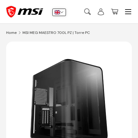
Menu
Skip to content
Search
Log in
Basket
Search
Submit
Home
MSI MEG MAESTRO 700L PZ | Torre PC