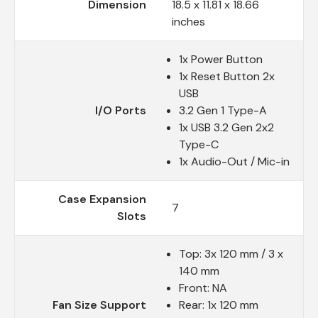
Dimension
18.5 x 11.81 x 18.66
inches
1x Power Button
1x Reset Button 2x
USB
I/O Ports
3.2 Gen 1 Type-A
1x USB 3.2 Gen 2x2
Type-C
1x Audio-Out / Mic-in
Case Expansion
7
Slots
Top: 3x 120 mm / 3 x
140 mm
Front: NA
Fan Size Support
Rear: 1x 120 mm