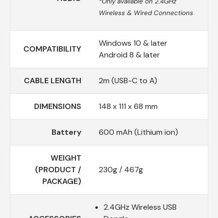
*Only available on 2.4GHz
Wireless & Wired Connections
Windows 10 & later
COMPATIBILITY
Android 8 & later
CABLE LENGTH
2m (USB-C to A)
DIMENSIONS
148 x 111 x 68 mm
Battery
600 mAh (Lithium ion)
WEIGHT
(PRODUCT /
230g / 467g
PACKAGE)
2.4GHz Wireless USB