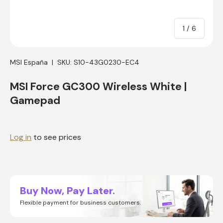
of
1
/
6
MSI España
|
SKU:
S10-43G0230-EC4
MSI Force GC300 Wireless White |
Gamepad
Log in
to see prices
Buy Now, Pay Later.
Flexible payment for business customers.