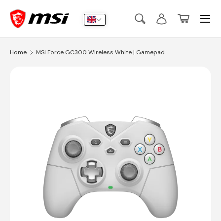
Menu
Skip to content
Search
Log in
Basket
Search
Submit
Home
MSI Force GC300 Wireless White | Gamepad