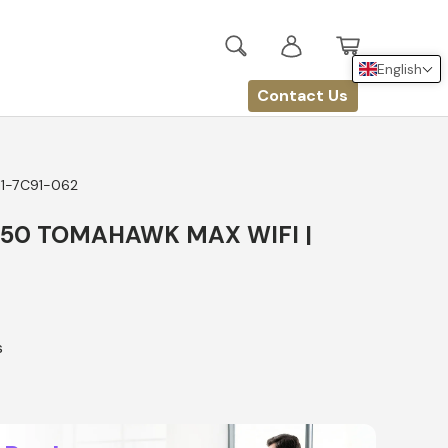
Search
Log in
Basket
English
Contact Us
11-7C91-062
550 TOMAHAWK MAX WIFI |
s