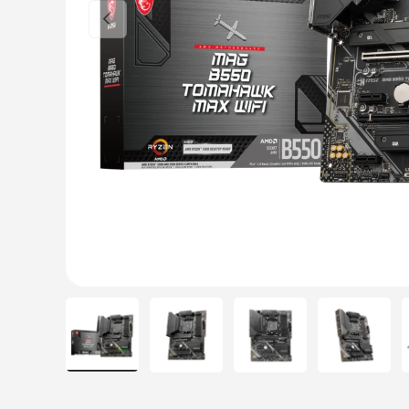
Poprzednia
Load image 1 in gallery view
Load image 2 in gallery view
Load image 3 in galle
Load ima