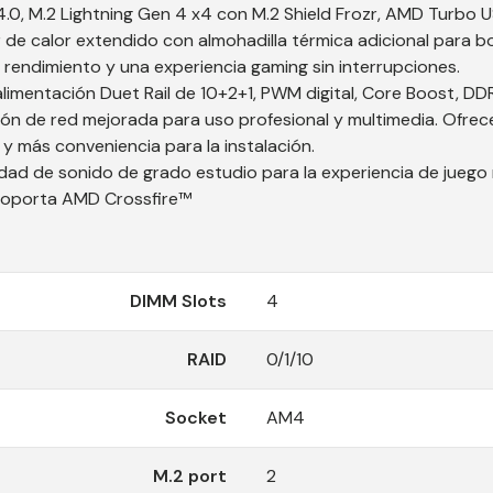
 4.0, M.2 Lightning Gen 4 x4 con M.2 Shield Frozr, AMD Turbo 
r de calor extendido con almohadilla térmica adicional para 
rendimiento y una experiencia gaming sin interrupciones.
alimentación Duet Rail de 10+2+1, PWM digital, Core Boost, DD
ción de red mejorada para uso profesional y multimedia. Ofrec
 y más conveniencia para la instalación.
dad de sonido de grado estudio para la experiencia de juego 
 Soporta AMD Crossfire™
DIMM Slots
4
RAID
0/1/10
Socket
AM4
M.2 port
2