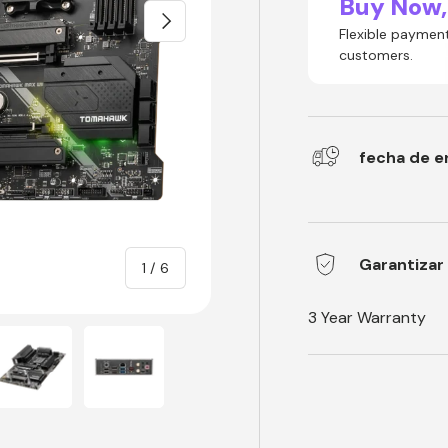
Buy Now,
Następna
Flexible payment
customers.
fecha de e
Garantizar
of
1
/
6
3 Year Warranty
ry view
ge 4 in gallery view
Load image 5 in gallery view
Load image 6 in gallery view