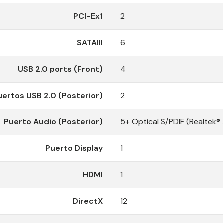
PCI-Ex1
2
SATAIII
6
USB 2.0 ports (Front)
4
uertos USB 2.0 (Posterior)
2
Puerto Audio (Posterior)
5+ Optical S/PDIF (Realtek
Puerto Display
1
HDMI
1
DirectX
12