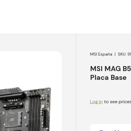
MSI España
|
SKU:
9
MSI MAG B
Placa Base
Log in
to see price