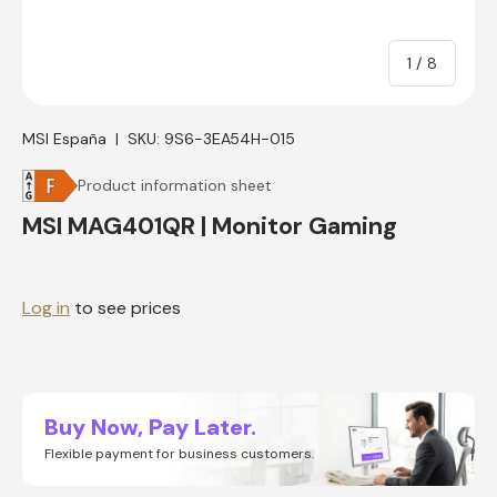
of
1
/
8
MSI España
|
SKU:
9S6-3EA54H-015
Product information sheet
MSI MAG401QR | Monitor Gaming
Log in
to see prices
Buy Now, Pay Later.
Flexible payment for business customers.