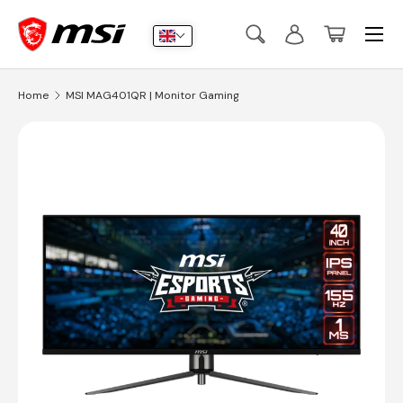
Menu
Skip to content
Search
Log in
Basket
Search
Submit
Home
MSI MAG401QR | Monitor Gaming