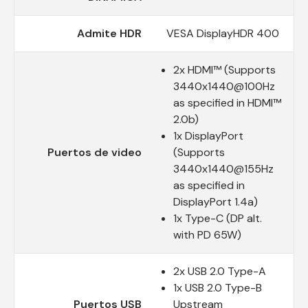
Admite HDR
VESA DisplayHDR 400
2x HDMI™ (Supports
3440x1440@100Hz
as specified in HDMI™
2.0b)
1x DisplayPort
Puertos de video
(Supports
3440x1440@155Hz
as specified in
DisplayPort 1.4a)
1x Type-C (DP alt.
with PD 65W)
2x USB 2.0 Type-A
1x USB 2.0 Type-B
Puertos USB
Upstream