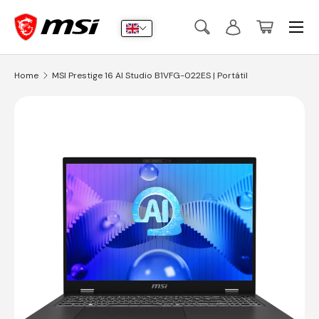
Menu
Skip to content
Search
Log in
Basket
Search
Submit
Home
MSI Prestige 16 AI Studio B1VFG-022ES | Portátil