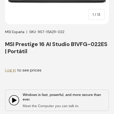
of
1
/
13
MSI España
|
SKU:
9S7-15A211-022
MSI Prestige 16 AI Studio B1VFG-022ES
| Portátil
Log in
to see prices
Windows is fast, powerful, and more secure than
ever.
Play Video:
Meet the Computer you can talk to.