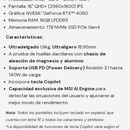
Pantalla: 16" QHD+ (2560x1600) IPS
Gráfica: NVIDIA
GeForce RTX™ 4060
®
Memoria RAM: 16GB LPDDR5
Almacenamiento: 1TB NVMe SSD PCIe Gen4
Características:
Ultradelgado
1,6kg,
Ultraligero
18,95mm
A prueba de huellas dactilares con
chasis de
aleación de magnesio y aluminio
Soporta USB PD (Power Delivery)
Revisión 3.1 hasta
140W de carga
Incorpora
tecla Copilot
Capacidad exclusiva de MSI AI Engine
para
detectar las situaciones del usuario y ajustarse al
mejor modo de rendimiento.
Nota
: Todos los portátiles incluyen teclado en español, que
cuenta con letra 'Ñ' y todos los caracteres y símbolos
*La disponibilidad de funciones de tecla Copilot varía según el