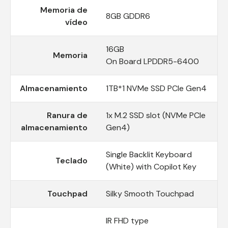
Memoria de
8GB GDDR6
vídeo
16GB
Memoria
On Board LPDDR5-6400
Almacenamiento
1TB*1 NVMe SSD PCIe Gen4
Ranura de
1x M.2 SSD slot (NVMe PCIe
almacenamiento
Gen4)
Single Backlit Keyboard
Teclado
(White) with Copilot Key
Touchpad
Silky Smooth Touchpad
IR FHD type