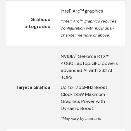
Intel
Arc™ graphics
®
Gráficos
*Intel
Arc™ graphics requires
®
integrados
configuration with 16GB dual-
channel memory or above.
NVIDIA
GeForce RTX™
®
4060 Laptop GPU powers
advanced AI with 233 AI
TOPS
Tarjeta Gráfica
Up to 1755MHz Boost
Clock 55W Maximum
Graphics Power with
Dynamic Boost.
*May vary by scenario