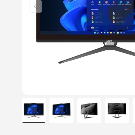
Poprzednia
Load image 1 in gallery view
Load image 2 in gallery view
Load image 3 in galle
Load ima