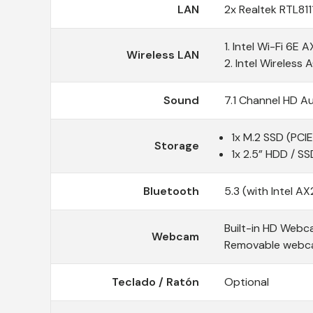
LAN
2x Realtek RTL811
1. Intel Wi-Fi 6E A
Wireless LAN
2. Intel Wireless
Sound
7.1 Channel HD A
1x M.2 SSD (PCI
Storage
1x 2.5” HDD / SS
Bluetooth
5.3 (with Intel AX
Built-in HD Web
Webcam
Removable webca
Teclado / Ratón
Optional