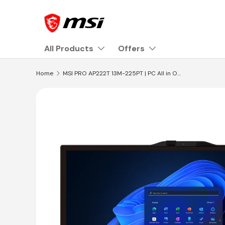
Skip to content
All Products
Offers
Home
MSI PRO AP222T 13M-225PT | PC All in One