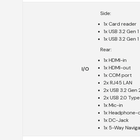
Side:
1x Card reader
1x USB 3.2 Gen 
1x USB 3.2 Gen 
Rear:
1x HDMI-in
1x HDMI-out
I/O
1x COM port
2x RJ45 LAN
2x USB 3.2 Gen 
2x USB 2.0 Type
1x Mic-in
1x Headphone-
1x DC-Jack
1x 5-Way Navig