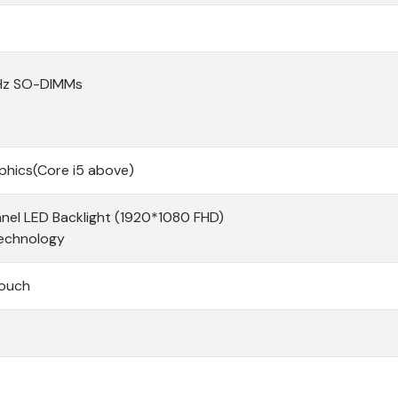
Hz SO-DIMMs
raphics(Core i5 above)
anel LED Backlight (1920*1080 FHD)
technology
Touch