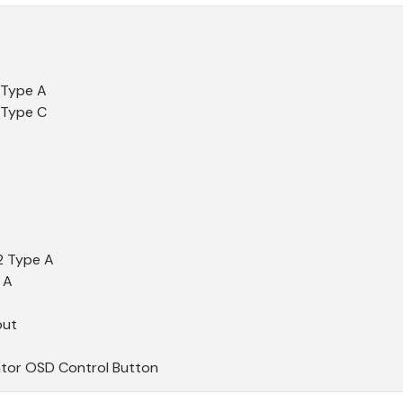
1 Type A
1 Type C
2 Type A
 A
out
ator OSD Control Button