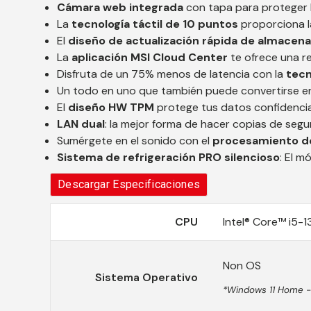
Cámara web integrada
con tapa para proteger l
La
tecnología táctil de 10 puntos
proporciona l
El
diseño de actualización rápida de almacen
La
aplicación MSI Cloud Center
te ofrece una re
Disfruta de un 75% menos de latencia con la
tecn
Un todo en uno que también puede convertirse 
El
diseño HW TPM
protege tus datos confidencia
LAN dual
: la mejor forma de hacer copias de segu
Sumérgete en el sonido con el
procesamiento d
Sistema de refrigeración PRO silencioso
: El m
Descargar Especificaciones
CPU
Intel® Core™ i5-
Non OS
Sistema Operativo
*Windows 11 Home -