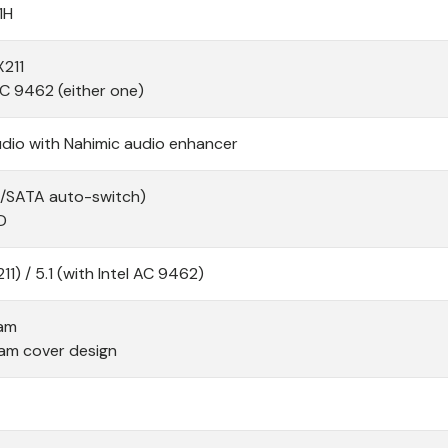
1H
X211
 AC 9462 (either one)
udio with Nahimic audio enhancer
E/SATA auto-switch)
D
211) / 5.1 (with Intel AC 9462)
cam
m cover design