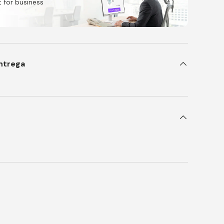
 for business
ntrega