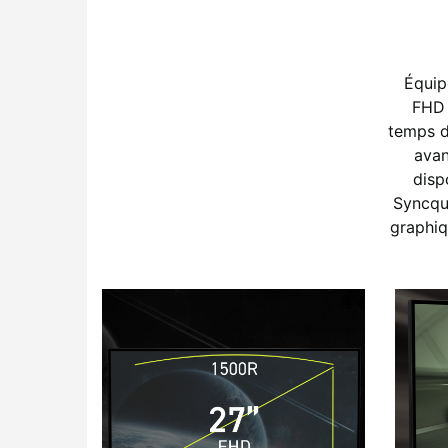
Équip
FHD 
temps d
avan
disp
Syncqui
graphiq