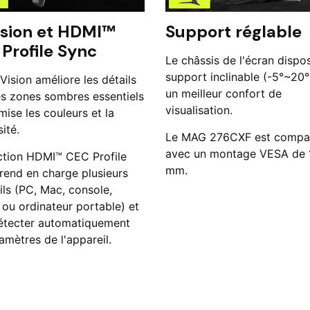
ision et HDMI™
Support réglable
Profile Sync
Le châssis de l'écran dispo
support inclinable (-5°~20°
Vision améliore les détails
un meilleur confort de
es zones sombres essentiels
visualisation.
mise les couleurs et la
ité.
Le MAG 276CXF est compat
avec un montage VESA de 
ction HDMI™ CEC Profile
mm.
rend en charge plusieurs
ils (PC, Mac, console,
 ou ordinateur portable) et
étecter automatiquement
amètres de l'appareil.