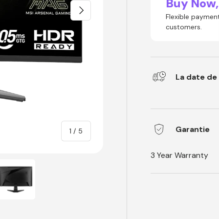
Buy Now,
Następna
Flexible payment
customers.
La date de 
Garantie
of
1
/
5
3 Year Warranty
ry view
ge 4 in gallery view
Load image 5 in gallery view