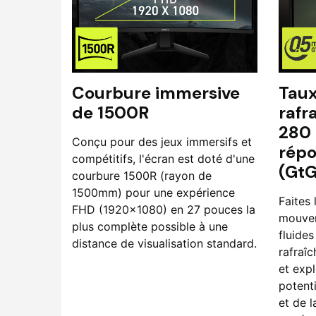
Courbure immersive
Taux
de 1500R
rafr
280 
Conçu pour des jeux immersifs et
répo
compétitifs, l'écran est doté d'une
(GtG
courbure 1500R (rayon de
1500mm) pour une expérience
Faites 
FHD (1920x1080) en 27 pouces la
mouvem
plus complète possible à une
fluide
distance de visualisation standard.
rafraî
et expl
potent
et de 