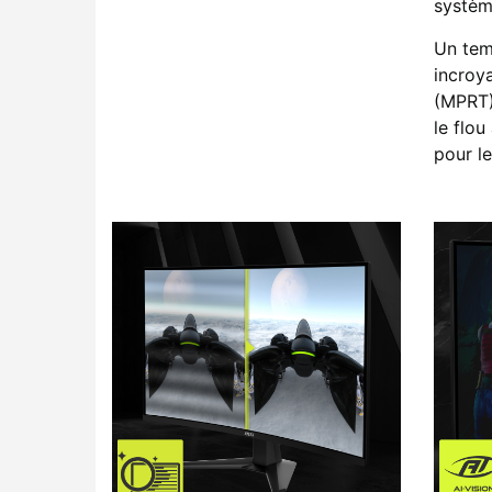
systèm
Un tem
incroy
(MPRT)
le flou
pour le