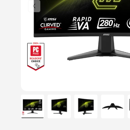
Poprzednia
Load image 1 in gallery view
Load image 2 in gallery view
Load image 3 in galle
Load ima