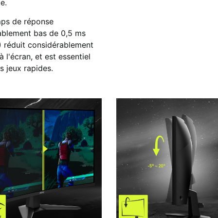
e.
ps de réponse
ablement bas de 0,5 ms
 réduit considérablement
 à l'écran, et est essentiel
s jeux rapides.