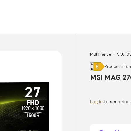
MSI France
|
SKU:
9
Product info
MSI MAG 2
Log in
to see price