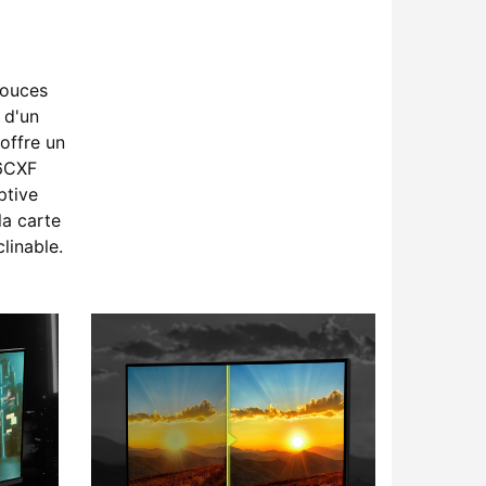
pouces
 d'un
offre un
76CXF
ptive
la carte
linable.