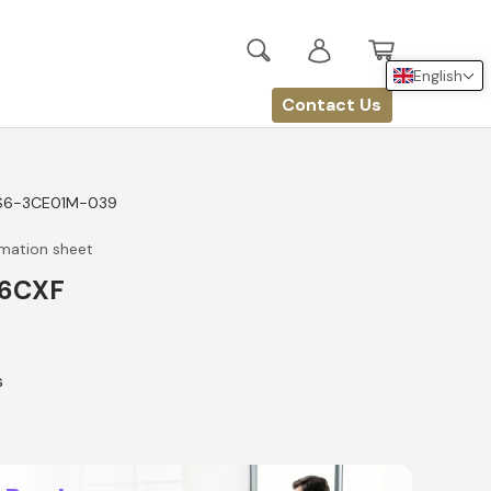
Search
Log in
Basket
English
Contact Us
S6-3CE01M-039
rmation sheet
76CXF
s