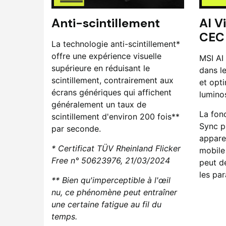
Anti-scintillement
AI V
CEC 
La technologie anti-scintillement*
offre une expérience visuelle
MSI AI 
supérieure en réduisant le
dans l
scintillement, contrairement aux
et opti
écrans génériques qui affichent
luminos
généralement un taux de
La fon
scintillement d'environ 200 fois**
Sync p
par seconde.
appare
* Certificat TÜV Rheinland Flicker
mobile
Free n° 50623976, 21/03/2024
peut d
les par
** Bien qu'imperceptible à l'œil
nu, ce phénomène peut entraîner
une certaine fatigue au fil du
temps.