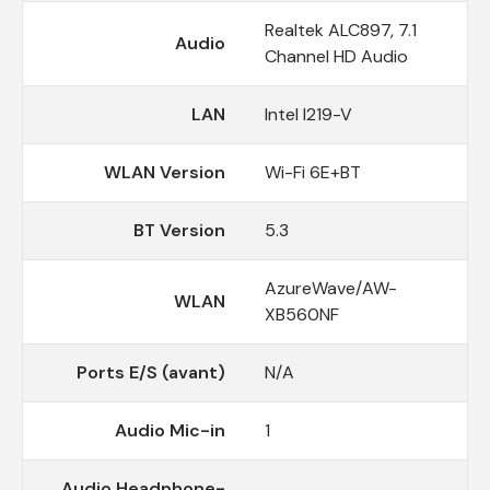
Realtek ALC897, 7.1
Audio
Channel HD Audio
LAN
Intel I219-V
WLAN Version
Wi-Fi 6E+BT
BT Version
5.3
AzureWave/AW-
WLAN
XB560NF
Ports E/S (avant)
N/A
Audio Mic-in
1
Audio Headphone-