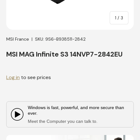
of
1
/
3
MSI France
|
SKU:
9S6-B938511-2842
MSI MAG Infinite S3 14NVP7-2842EU
Log in
to see prices
Windows is fast, powerful, and more secure than
ever.
Play Video:
Meet the Computer you can talk to.