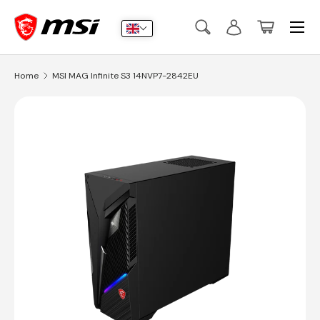
Menu
Skip to content
Search
Log in
Basket
Search
Submit
Home
MSI MAG Infinite S3 14NVP7-2842EU