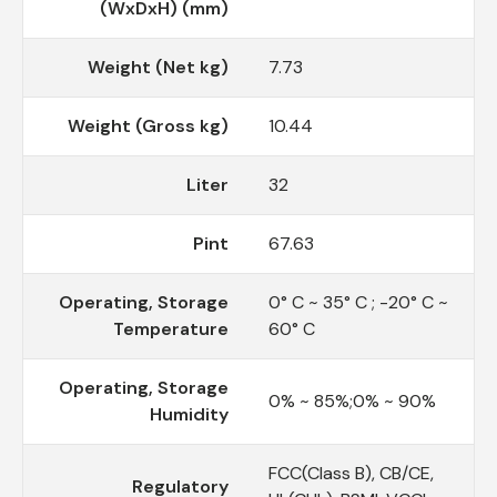
(WxDxH) (mm)
Weight (Net kg)
7.73
Weight (Gross kg)
10.44
Liter
32
Pint
67.63
Operating, Storage
0° C ~ 35° C ; -20° C ~
Temperature
60° C
Operating, Storage
0% ~ 85%;0% ~ 90%
Humidity
FCC(Class B), CB/CE,
Regulatory