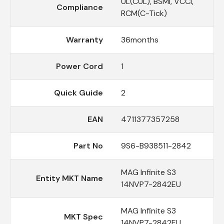
UL(CUL), BSMI, VCCI,
Compliance
RCM(C-Tick)
Warranty
36months
Power Cord
1
Quick Guide
2
EAN
4711377357258
Part No
9S6-B938511-2842
MAG Infinite S3
Entity MKT Name
14NVP7-2842EU
MAG Infinite S3
MKT Spec
14NVP7-2842EU