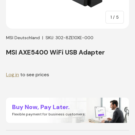
of
1
/
5
MSI Deutschland
|
SKU:
302-8ZE10XE-000
MSI AXE5400 WiFi USB Adapter
Log in
to see prices
Buy Now, Pay Later.
Flexible payment for business customers.