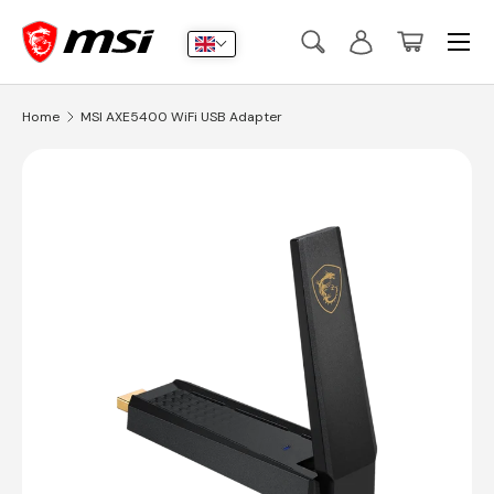
Menu
Skip to content
Search
Log in
Basket
Search
Submit
Home
MSI AXE5400 WiFi USB Adapter