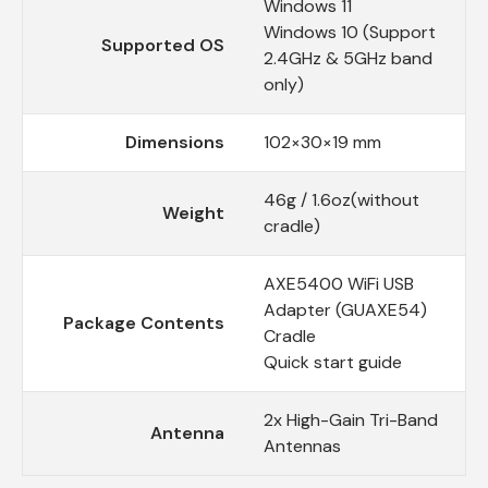
Windows 11
Windows 10 (Support
Supported OS
2.4GHz & 5GHz band
only)
Dimensions
102×30×19 mm
46g / 1.6oz(without
Weight
cradle)
AXE5400 WiFi USB
Adapter (GUAXE54)
Package Contents
Cradle
Quick start guide
2x High-Gain Tri-Band
Antenna
Antennas