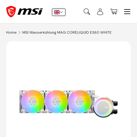
Menu
Skip to content
Search
Log in
Basket
Search
Submit
Home
MSI Wasserkühlung MAG CORELIQUID E360 WHITE