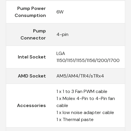
Pump Power
6W
Consumption
Pump
4-pin
Connector
LGA
Intel Socket
1150/1151/1155/1156/1200/1700
AMD Socket
AM5/AM4/TR4/sTRx4
1 x 1 to 3 Fan PWM cable
1 x Molex 4-Pin to 4-Pin fan
Accessories
cable
1 x low noise adapter cable
1 x Thermal paste