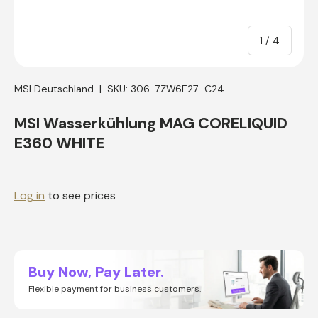
of
1
/
4
MSI Deutschland
|
SKU:
306-7ZW6E27-C24
MSI Wasserkühlung MAG CORELIQUID
E360 WHITE
Log in
to see prices
Buy Now, Pay Later.
Flexible payment for business customers.