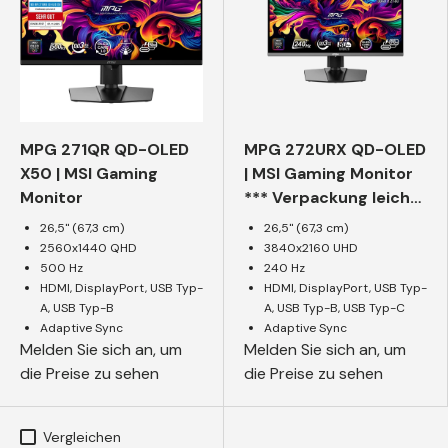
MPG 271QR QD-OLED
MPG 272URX QD-OLED
X50 | MSI Gaming
| MSI Gaming Monitor
Monitor
*** Verpackung leicht
beschädigt***
26,5" (67,3 cm)
26,5" (67,3 cm)
2560x1440 QHD
3840x2160 UHD
500 Hz
240 Hz
HDMI, DisplayPort, USB Typ-
HDMI, DisplayPort, USB Typ-
A, USB Typ-B
A, USB Typ-B, USB Typ-C
Adaptive Sync
Adaptive Sync
Melden Sie sich an, um
Melden Sie sich an, um
die Preise zu sehen
die Preise zu sehen
Vergleichen