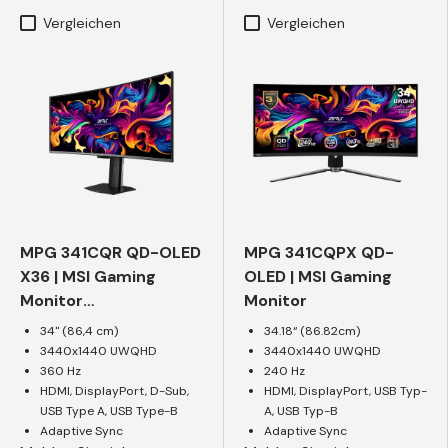
Vergleichen
Vergleichen
MPG 341CQR QD-OLED
MPG 341CQPX QD-
X36 | MSI Gaming
OLED | MSI Gaming
Monitor
Monitor
****Verpackung leicht
34" (86,4 cm)
34.18“ (86.82cm)
beschädigt****
3440x1440 UWQHD
3440x1440 UWQHD
360 Hz
240 Hz
HDMI, DisplayPort, D-Sub,
HDMI, DisplayPort, USB Typ-
USB Type A, USB Type-B
A, USB Typ-B
Adaptive Sync
Adaptive Sync