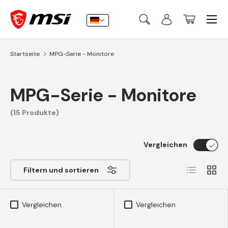
Menü
Direkt zum Inhalt
Suche
Anmelden
Korb
Suchen
Suchen
Startseite
MPG-Serie - Monitore
MPG-Serie - Monitore
(15 Produkte)
Vergleichen
Liste
Raste
Filtern und sortieren
Vergleichen
Vergleichen