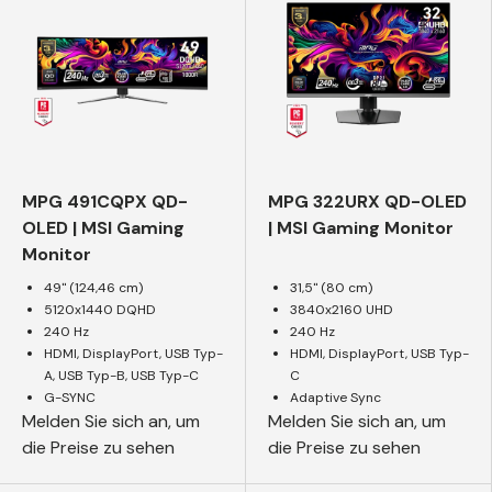
MPG 491CQPX QD-
MPG 322URX QD-OLED
OLED | MSI Gaming
| MSI Gaming Monitor
Monitor
49" (124,46 cm)
31,5" (80 cm)
5120x1440 DQHD
3840x2160 UHD
240 Hz
240 Hz
HDMI, DisplayPort, USB Typ-
HDMI, DisplayPort, USB Typ-
A, USB Typ-B, USB Typ-C
C
G-SYNC
Adaptive Sync
Melden Sie sich an, um
Melden Sie sich an, um
die Preise zu sehen
die Preise zu sehen