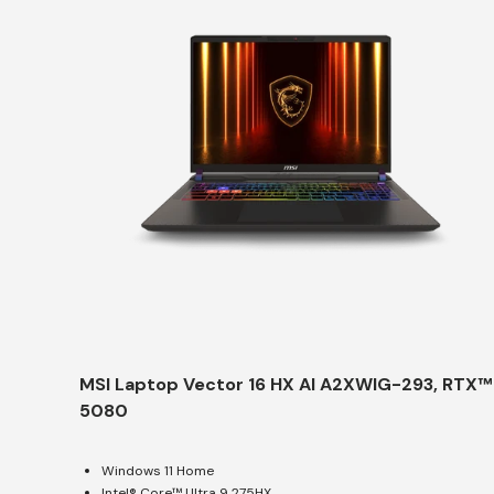
MSI Laptop Vector 16 HX AI A2XWIG-293, RTX™
5080
Windows 11 Home
Intel® Core™ Ultra 9 275HX