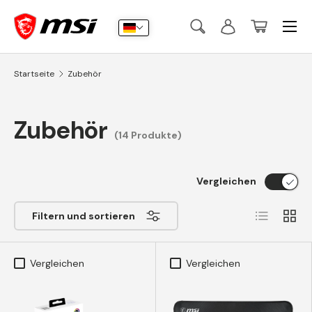
Menü
Direkt zum Inhalt
Suche
Anmelden
Korb
Suchen
Suchen
Startseite
Zubehör
Zubehör
(14 Produkte)
Vergleichen
Liste
Raste
Filtern und sortieren
Vergleichen
Vergleichen